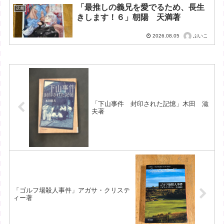
「最推しの義兄を愛でるため、長生
読書
きします！６」朝陽 天満著
ぶいこ
2026.08.05
「下山事件 封印された記憶」木田 滋
夫著
「ゴルフ場殺人事件」アガサ・クリステ
ィー著