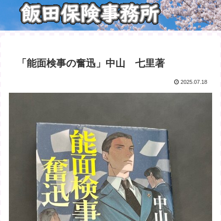
「能面検事の奮迅」中山 七里著
2025.07.18