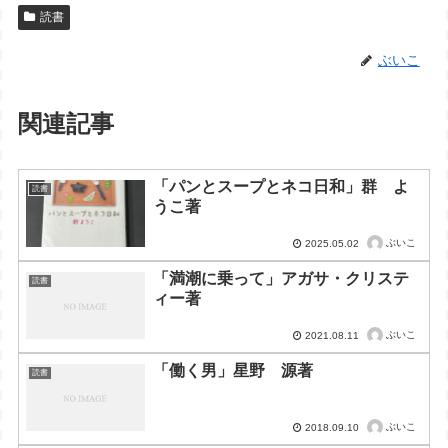
読書
ぶいこ
関連記事
「パンとスープとネコ日和」群 よ
読書
うこ著
ぶいこ
2025.05.02
「満潮に乗って」アガサ・クリステ
読書
ィー著
ぶいこ
2021.08.11
「働く男」星野 源著
読書
ぶいこ
2018.09.10