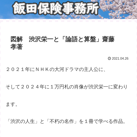
図解 渋沢栄一と「論語と算盤」齋藤
孝著
2021.04.26
２０２１年にＮＨＫの大河ドラマの主人公に、
そして２０２４年に１万円札の肖像が渋沢栄一に変わり
ます。
「渋沢の人生」と「不朽の名作」を１冊で学べる作品。