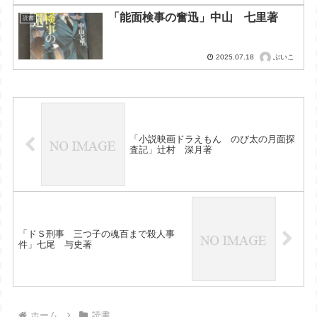
「能面検事の奮迅」中山 七里著
読書
ぶいこ
2025.07.18
「小説映画ドラえもん のび太の月面探
査記」辻村 深月著
「ドＳ刑事 三つ子の魂百まで殺人事
件」七尾 与史著
ホーム
読書