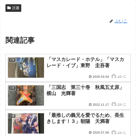
読書
ぶいこ
関連記事
「マスカレード・ホテル」「マスカ
読書
レード・イブ」東野 圭吾著
ぶいこ
2026.03.04
「三国志 第三十巻 秋風五丈原」
読書
横山 光輝著
ぶいこ
2022.11.17
「最推しの義兄を愛でるため、長生
読書
きします！３」朝陽 天満著
ぶいこ
2026.07.09