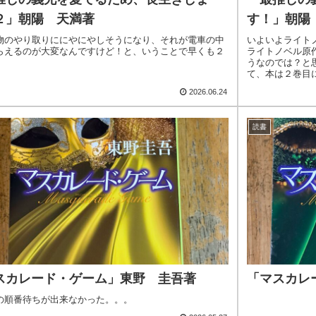
２」朝陽 天満著
す！」朝陽
物のやり取りににやにやしそうになり、それが電車の中
いよいよライト
らえるのが大変なんですけど！と、いうことで早くも２
ライトノベル原
うなのでは？と
て、本は２巻目
籍の方が絶対良い.
2026.06.24
読書
スカレード・ゲーム」東野 圭吾著
「マスカレ
の順番待ちが出来なかった。。。