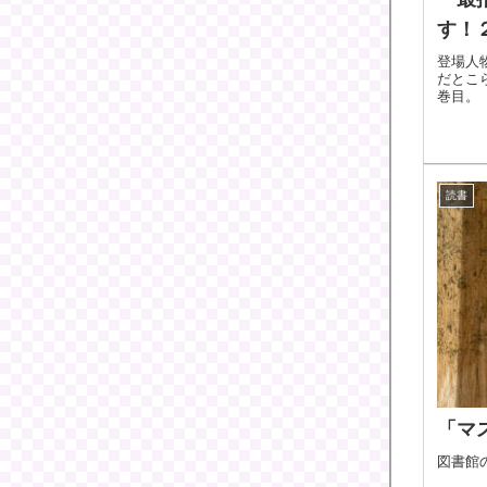
す！
登場人
だとこ
巻目。
読書
「マ
図書館