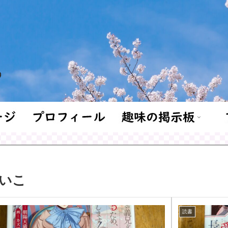
いこ
読書