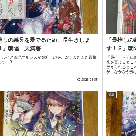
推しの義兄を愛でるため、長生きしま
「最推しの
４」朝陽 天満著
す！３」朝
アルバと義兄オルシスが婚約！の巻。次！まだまだ最推
「最推し～」に
ます＝3
礼を言えるとこ
伝えられるとこ
が、なかなか難
と見習いたい！と思
2026.08.05
読書