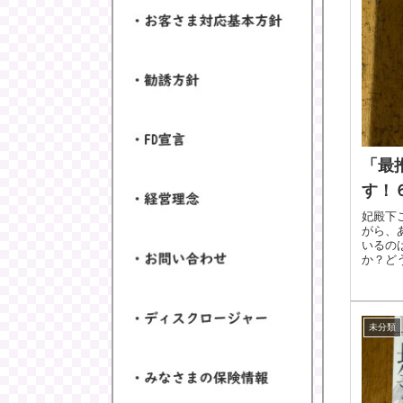
「最
す！
妃殿下
がら、
いるの
か？どう
ていて、.
未分類