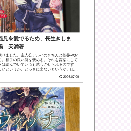
義兄を愛でるため、長生きしま
陽 天満著
戻りました。主人公アルバのきちんと挨拶やお
ろ。相手の良い所を褒める。それを言葉にして
ろは読んでいていつも感心させられるのです
しいというか、とっさに出ないというか、ほん
...
2026.07.09