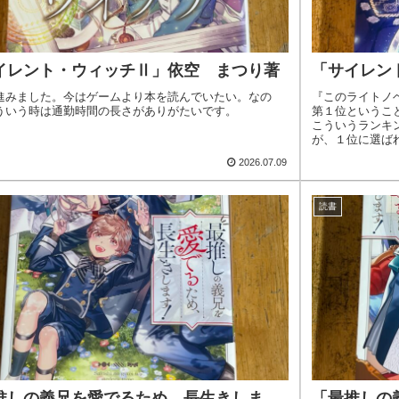
イレント・ウィッチⅡ」依空 まつり著
「サイレン
進みました。今はゲームより本を読んでいたい。なの
『このライトノ
ういう時は通勤時間の長さがありがたいです。
第１位というこ
こういうランキ
が、１位に選ば
た！です。さて..
2026.07.09
読書
推しの義兄を愛でるため、長生きしま
「最推しの