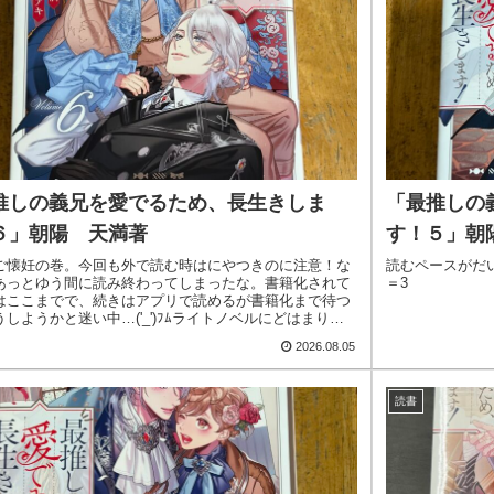
推しの義兄を愛でるため、長生きしま
「最推しの
６」朝陽 天満著
す！５」朝
ご懐妊の巻。今回も外で読む時はにやつきのに注意！な
読むペースがだ
あっとゆう間に読み終わってしまったな。書籍化されて
＝3
はここまでで、続きはアプリで読めるが書籍化まで待つ
しようかと迷い中…('_')ﾌﾑライトノベルにどはまりし
..
2026.08.05
読書