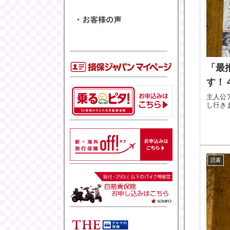
「最
す！
主人公
し行き
読書