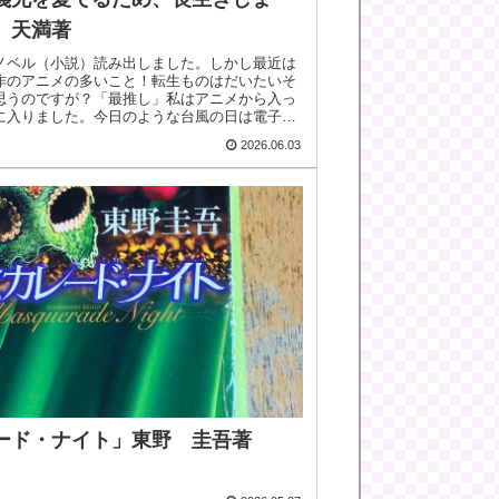
 天満著
ノベル（小説）読み出しました。しかし最近は
作のアニメの多いこと！転生ものはだいたいそ
思うのですが？「最推し」私はアニメから入っ
に入りました。今日のような台風の日は電子書
..
2026.06.03
ード・ナイト」東野 圭吾著