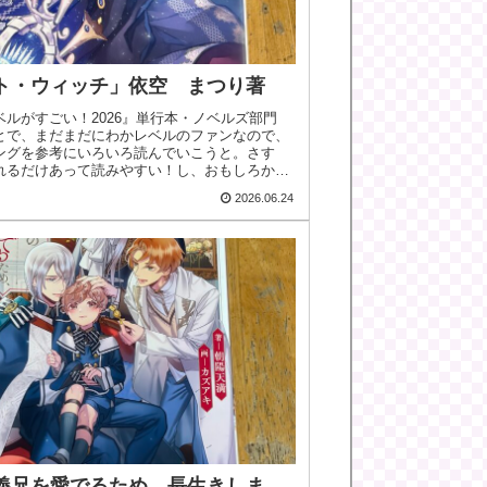
ト・ウィッチ」依空 まつり著
ベルがすごい！2026』単行本・ノベルズ部門
とで、まだまだにわかレベルのファンなので、
ングを参考にいろいろ読んでいこうと。さす
れるだけあって読みやすい！し、おもしろかっ
.
2026.06.24
義兄を愛でるため、長生きしま