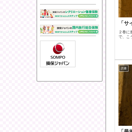
「サ
２巻に
で、こ
読書
「最