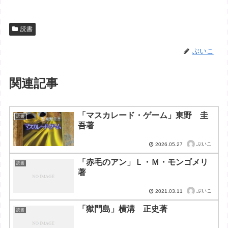
読書
ぶいこ
関連記事
「マスカレード・ゲーム」東野 圭
読書
吾著
ぶいこ
2026.05.27
「赤毛のアン」Ｌ・Ｍ・モンゴメリ
読書
著
ぶいこ
2021.03.11
「獄門島」横溝 正史著
読書