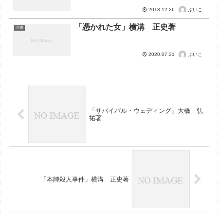
ぶいこ
2018.12.26
「憑かれた女」横溝 正史著
読書
ぶいこ
2020.07.31
「サバイバル・ウェディング」大橋 弘
祐著
「本陣殺人事件」横溝 正史著