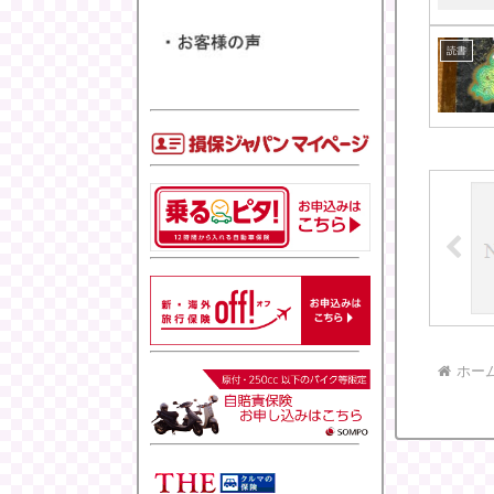
読書
ホー