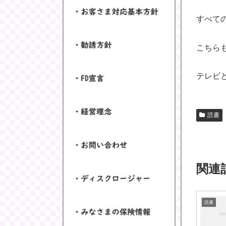
すべて
こちら
テレビ
読書
関連
読書