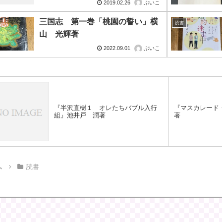
2019.02.26
ぶいこ
三国志 第一巻「桃園の誓い」横
読書
山 光輝著
2022.09.01
ぶいこ
『半沢直樹１ オレたちバブル入行
『マスカレード
組』池井戸 潤著
著
ム
読書