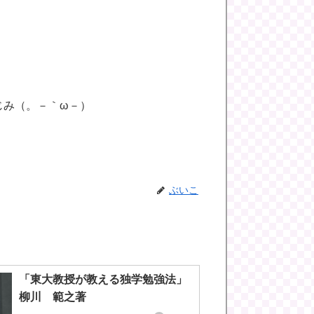
じみ（。－｀ω－）
ぶいこ
「東大教授が教える独学勉強法」
柳川 範之著