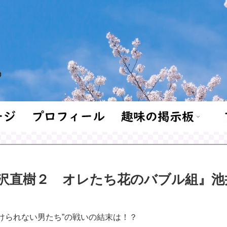
沢直樹２ オレたち花のバブル組』池
負けられない男たち”の戦いの結末は！？