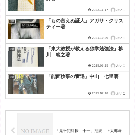
ぶいこ
2022.11.17
「もの言えぬ証人」アガサ・クリス
読書
ティー著
ぶいこ
2021.10.29
「東大教授が教える独学勉強法」柳
読書
川 範之著
ぶいこ
2025.06.25
「能面検事の奮迅」中山 七里著
読書
ぶいこ
2025.07.18
「鬼平犯科帳 十一」池波 正太郎著