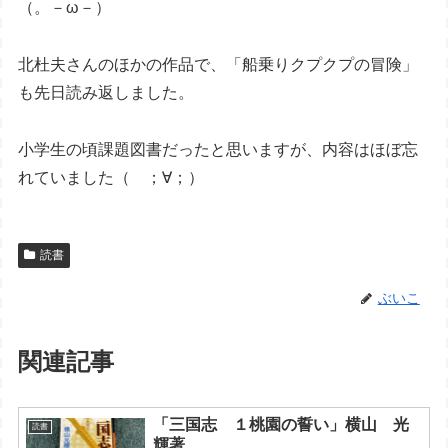
（。－ω－）
北杜夫さんのほかの作品で、「船乗りクプクプの冒険」
も先日読み返しました。
小学生の頃課題図書だったと思いますが、内容はほぼ忘
れていました（ ；∀；）
読書
ぶいこ
関連記事
「三国志 １桃園の誓い」横山 光
読書
輝著