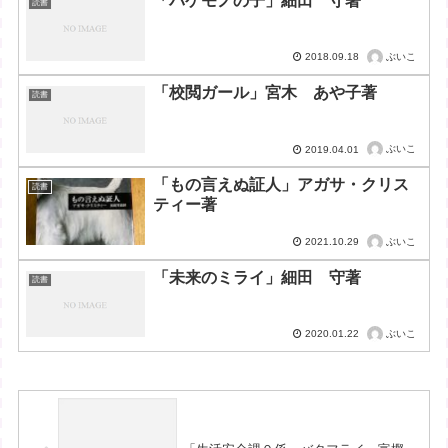
「バケモノの子」細田 守著
読書
ぶいこ
2018.09.18
「校閲ガール」宮木 あや子著
読書
ぶいこ
2019.04.01
「もの言えぬ証人」アガサ・クリス
読書
ティー著
ぶいこ
2021.10.29
「未来のミライ」細田 守著
読書
ぶいこ
2020.01.22