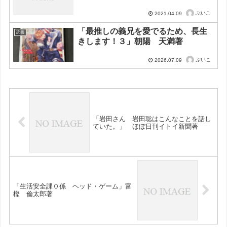
ぶいこ
2021.04.09
「最推しの義兄を愛でるため、長生
読書
きします！３」朝陽 天満著
ぶいこ
2026.07.09
「岩田さん 岩田聡はこんなことを話し
ていた。」 ほぼ日刊イトイ新聞著
「生活安全課０係 ヘッド・ゲーム」富
樫 倫太郎著