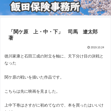
「関ケ原 上・中・下」 司馬 遼太郎
著
2019.10.24
徳川家康と石田三成の対立を軸に、天下分け目の決戦と
なった
関ケ原の戦いを描いた作品です。
こちらは先に映画を見ました。
上中下巻はさすがに初めてなので、本を買ったはいいけ