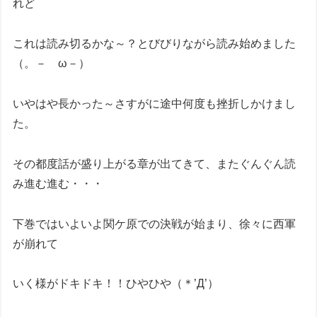
れど
これは読み切るかな～？とびびりながら読み始めました
（。－ ω－）
いやはや長かった～さすがに途中何度も挫折しかけまし
た。
その都度話が盛り上がる章が出てきて、またぐんぐん読
み進む進む・・・
下巻ではいよいよ関ケ原での決戦が始まり、徐々に西軍
が崩れて
いく様がドキドキ！！ひやひや（＊’Д’）