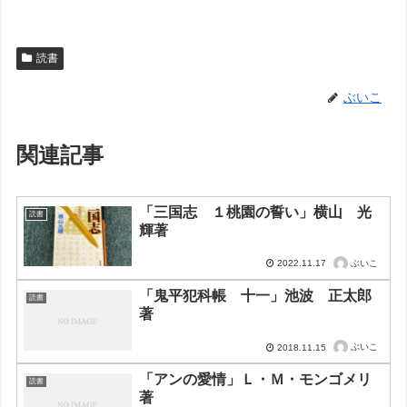
読書
ぶいこ
関連記事
「三国志 １桃園の誓い」横山 光
読書
輝著
ぶいこ
2022.11.17
「鬼平犯科帳 十一」池波 正太郎
読書
著
ぶいこ
2018.11.15
「アンの愛情」Ｌ・Ｍ・モンゴメリ
読書
著