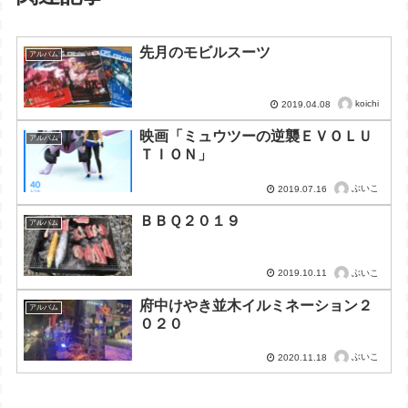
先月のモビルスーツ
アルバム
koichi
2019.04.08
映画「ミュウツーの逆襲ＥＶＯＬＵ
アルバム
ＴＩＯＮ」
ぶいこ
2019.07.16
ＢＢＱ２０１９
アルバム
ぶいこ
2019.10.11
府中けやき並木イルミネーション２
アルバム
０２０
ぶいこ
2020.11.18