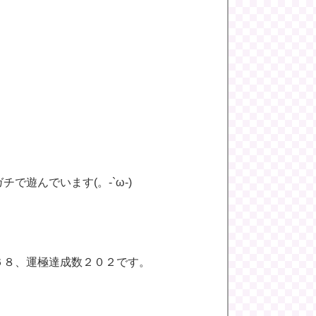
遊んでいます(。-`ω-)
６８、運極達成数２０２です。