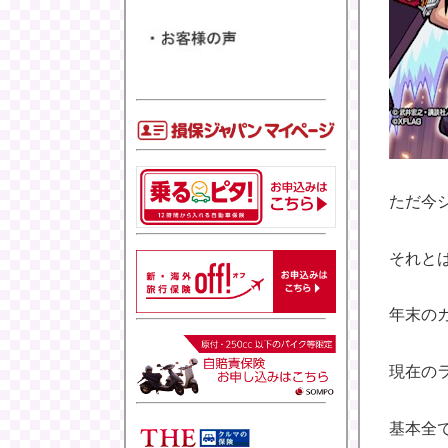
ただ今
それと
年末の
現在の
基本全て