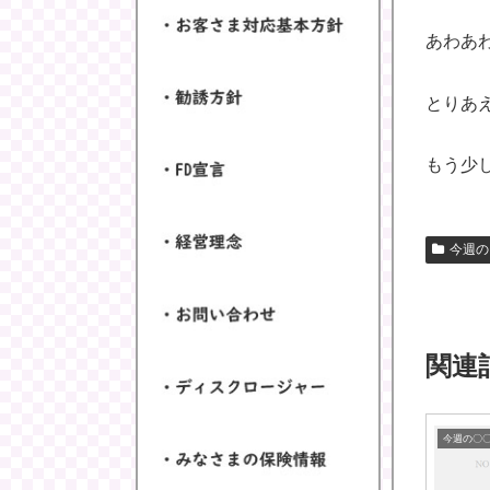
あわあ
とりあ
もう少
今週の
関連
今週の〇