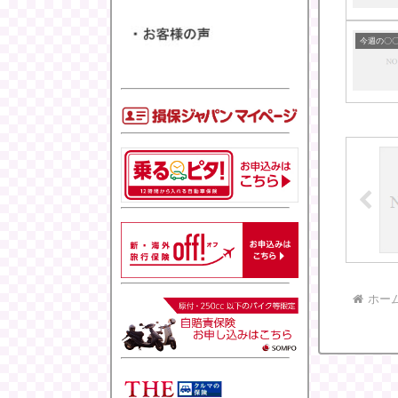
今週の〇
ホー