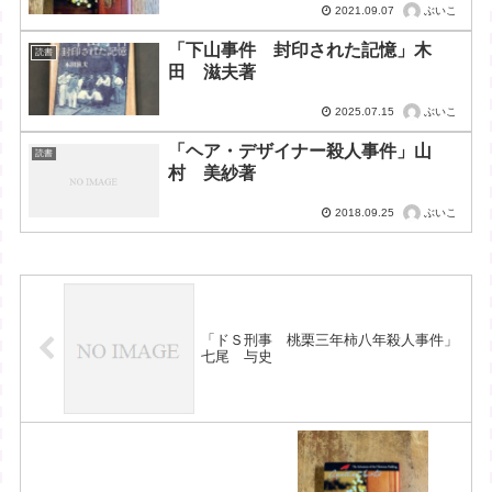
ぶいこ
2021.09.07
「下山事件 封印された記憶」木
読書
田 滋夫著
ぶいこ
2025.07.15
「ヘア・デザイナー殺人事件」山
読書
村 美紗著
ぶいこ
2018.09.25
「ドＳ刑事 桃栗三年柿八年殺人事件」
七尾 与史