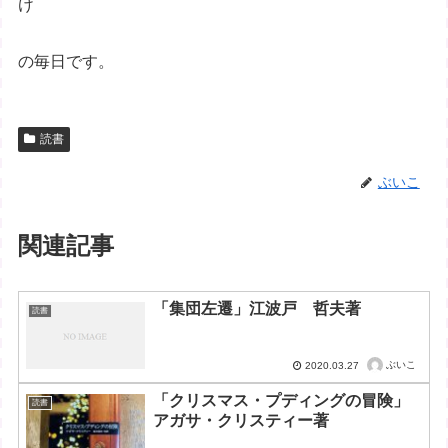
け
の毎日です。
読書
ぶいこ
関連記事
「集団左遷」江波戸 哲夫著
読書
ぶいこ
2020.03.27
「クリスマス・プディングの冒険」
読書
アガサ・クリスティー著