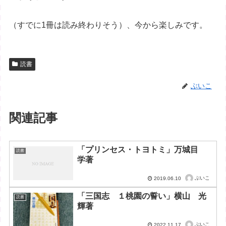
（すでに1冊は読み終わりそう）、今から楽しみです。
読書
ぶいこ
関連記事
「プリンセス・トヨトミ」万城目
読書
学著
ぶいこ
2019.06.10
「三国志 １桃園の誓い」横山 光
読書
輝著
ぶいこ
2022.11.17