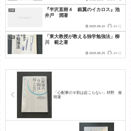
『半沢直樹４ 銀翼のイカロス』池
読書
井戸 潤著
ぶいこ
2020.09.10
「東大教授が教える独学勉強法」柳
読書
川 範之著
ぶいこ
2025.06.25
「心配事の９割は起こらない」枡野 俊
明著