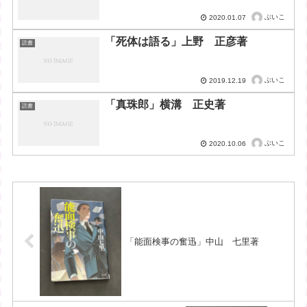
ぶいこ
2020.01.07
「死体は語る」上野 正彦著
読書
ぶいこ
2019.12.19
「真珠郎」横溝 正史著
読書
ぶいこ
2020.10.06
「能面検事の奮迅」中山 七里著