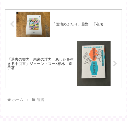
「団地のふたり」藤野 千夜著
「過去の握力 未来の浮力 あしたを生
きる手引書」ジェーン・スー×桜林 直
子著
ホーム
読書