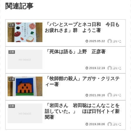
関連記事
「パンとスープとネコ日和 今日も
読書
お疲れさま」群 ようこ著
ぶいこ
2025.05.22
「死体は語る」上野 正彦著
読書
ぶいこ
2019.12.19
「牧師館の殺人」アガサ・クリステ
読書
ィー著
ぶいこ
2021.09.16
「岩田さん 岩田聡はこんなことを
読書
話していた。」 ほぼ日刊イトイ新
聞著
ぶいこ
2019.08.06