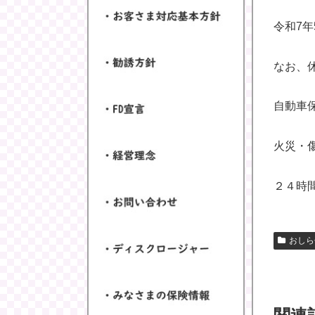
令和7年
なお、
自動車
火災・
２４時
おしら